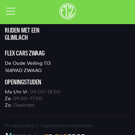
verkoop@Flexcarszwaag.nl
0229 - 508 555
RIJDEN MET EEN
GLIMLACH
FLEX CARS ZWAAG
De Oude Veiling 113
1689AD ZWAAG
OPENINGSTIJDEN
Ma t/m Vr:
09:00–18:00
Za:
09:00–17:00
Zo:
Gesloten
|
Privacy policy
Algemene voorwaarden