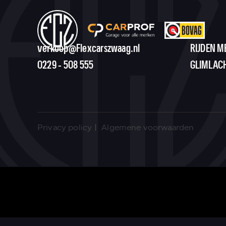
verkoop@Flexcarszwaag.nl
RIJDEN M
0229 - 508 555
GLIMLAC
|
Privacy policy
Algemene voorwaarden