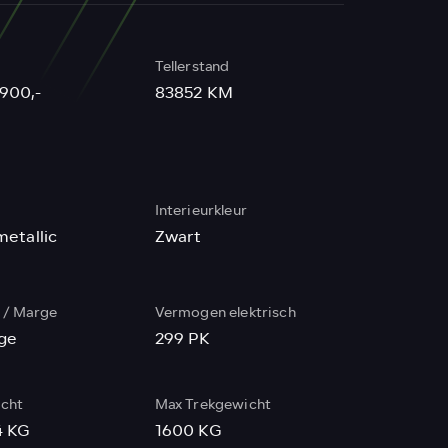
Tellerstand
.900,-
83852 KM
r
Interieurkleur
metallic
Zwart
/ Marge
Vermogen elektrisch
ge
299 PK
cht
Max Trekgewicht
4 KG
1600 KG