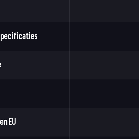
pecificaties
e
en EU