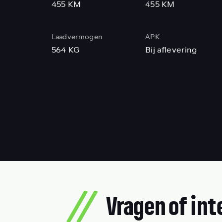
455 KM
455 KM
Laadvermogen
APK
564 KG
Bij aflevering
Vragen of int