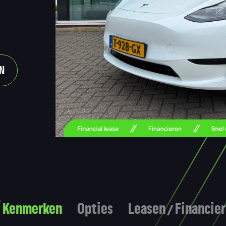
N
Kenmerken
Opties
Leasen / Financie