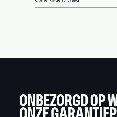
Opmerkingen / vraag
ONBEZORGD OP W
ONZE GARANTIE