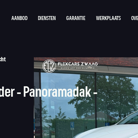
AANBOD
DIENSTEN
GARANTIE
WERKPLAATS
OVE
cht
der - Panoramadak -