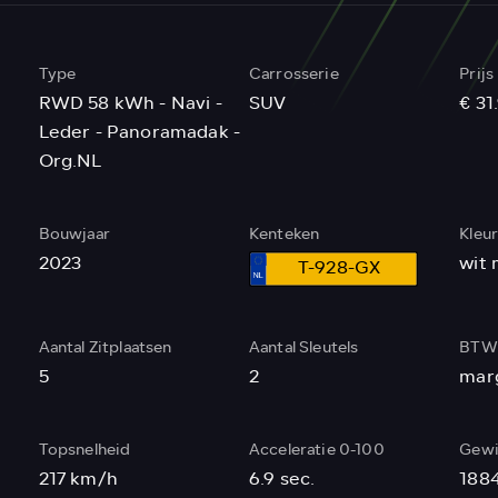
Type
Carrosserie
Prijs
RWD 58 kWh - Navi -
SUV
€ 31
Leder - Panoramadak -
Org.NL
Bouwjaar
Kenteken
Kleu
2023
wit 
T-928-GX
Aantal Zitplaatsen
Aantal Sleutels
BTW 
5
2
mar
Topsnelheid
Acceleratie 0-100
Gewi
217 km/h
6.9 sec.
188