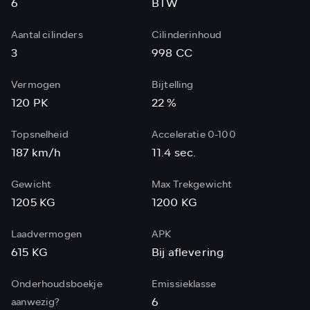
6
BTW
Aantal cilinders
Cilinderinhoud
3
998 CC
Vermogen
Bijtelling
120 PK
22 %
Topsnelheid
Acceleratie 0-100
187 km/h
11.4 sec.
Gewicht
Max Trekgewicht
1205 KG
1200 KG
Laadvermogen
APK
615 KG
Bij aflevering
Onderhoudsboekje
Emissieklasse
6
aanwezig?