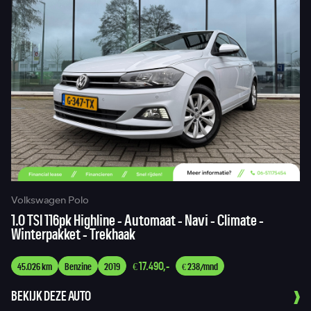
Volkswagen Polo
Fi
1.0 TSI 116pk Highline - Automaat - Navi - Climate -
0.
Winterpakket - Trekhaak
Pa
€ 17.490,-
45.026 km
Benzine
2019
€ 238/mnd
7
BEKIJK DEZE AUTO
BE