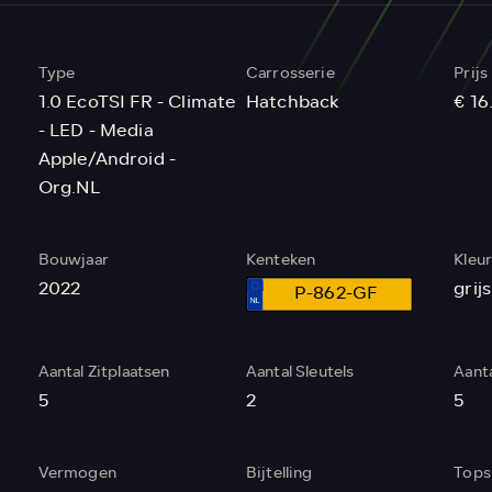
Type
Carrosserie
Prijs
1.0 EcoTSI FR - Climate
Hatchback
€ 16
- LED - Media
Apple/Android -
Org.NL
Bouwjaar
Kenteken
Kleu
2022
grij
P-862-GF
Aantal Zitplaatsen
Aantal Sleutels
Aanta
5
2
5
Vermogen
Bijtelling
Tops