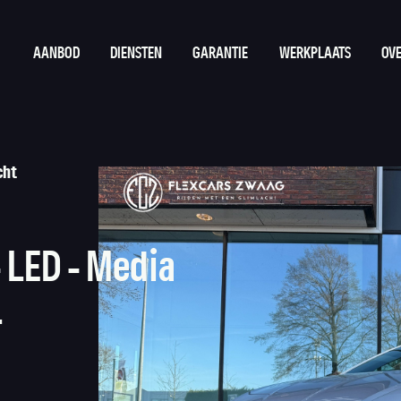
AANBOD
DIENSTEN
GARANTIE
WERKPLAATS
OVE
cht
- LED - Media
L