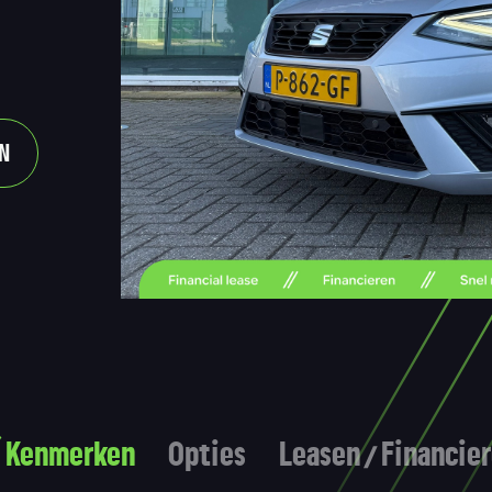
N
Kenmerken
Opties
Leasen / Financie