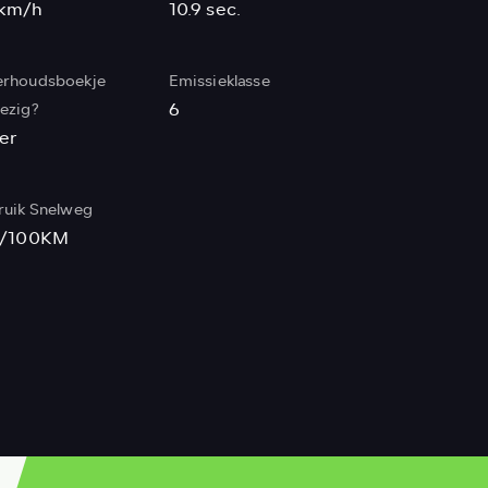
 km/h
10.9 sec.
rhoudsboekje
Emissieklasse
6
ezig?
er
ruik Snelweg
 L/100KM